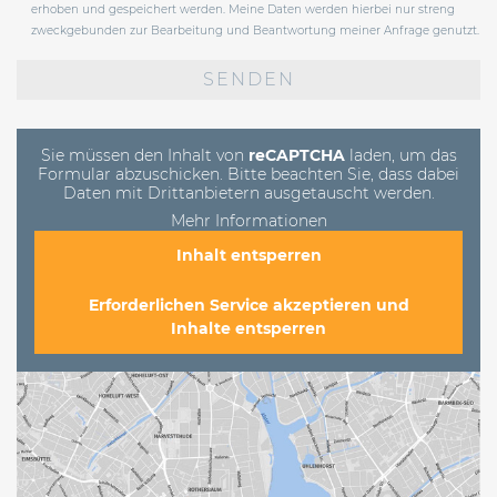
erhoben und gespeichert werden. Meine Daten werden hierbei nur streng
zweckgebunden zur Bearbeitung und Beantwortung meiner Anfrage genutzt.
Bitte
lasse
dieses
Feld
leer.
Sie müssen den Inhalt von
reCAPTCHA
laden, um das
Formular abzuschicken. Bitte beachten Sie, dass dabei
Daten mit Drittanbietern ausgetauscht werden.
Mehr Informationen
Inhalt entsperren
Erforderlichen Service akzeptieren und
Inhalte entsperren