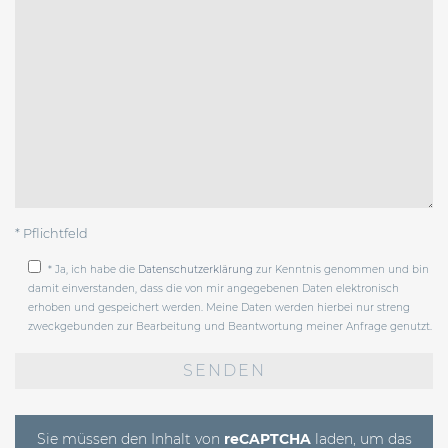
* Pflichtfeld
* Ja, ich habe die
Datenschutzerklärung
zur Kenntnis genommen und bin
damit einverstanden, dass die von mir angegebenen Daten elektronisch
erhoben und gespeichert werden. Meine Daten werden hierbei nur streng
zweckgebunden zur Bearbeitung und Beantwortung meiner Anfrage genutzt.
Bitte
lasse
dieses
Feld
leer.
Sie müssen den Inhalt von
reCAPTCHA
laden, um das