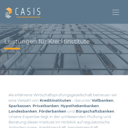
Leistungen für Kreditinstitute
Als erfahrene Wirtschaftsprüfungsgesellschaft betreuen wir
eine Vielzahl von
Kreditinstituten
– darunter
Vollbanken
,
Sparkassen
,
Privatbanken
,
Hypothekenbanken
,
Landesbanken
,
Förderbanken
und
Bürgschaftsbanken
.
Unsere Expertise liegt in der umfassenden Prüfung und
Beratung dieser Institute im Hinblick auf regulatorische
Anforderungen, Kreditgeschäft, Handelsgeschäft