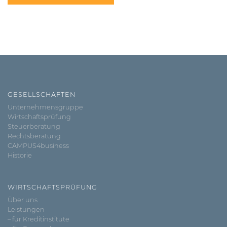
GESELLSCHAFTEN
Unternehmensgruppe
Wirtschaftsprüfung
Steuerberatung
Rechtsberatung
CAMPUS4business
Historie
WIRTSCHAFTSPRÜFUNG
Über uns
Leistungen
– für Kreditinstitute