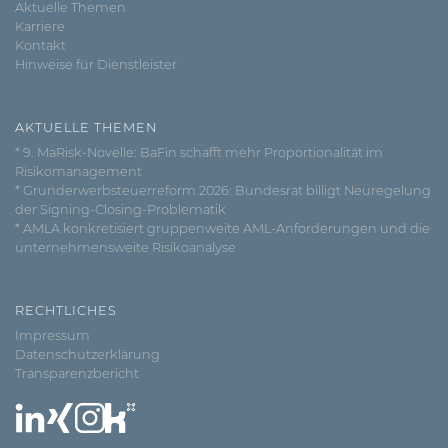
Aktuelle Themen
Karriere
Kontakt
Hinweise für Dienstleister
AKTUELLE THEMEN
* 9. MaRisk-Novelle: BaFin schafft mehr Proportionalität im
Risikomanagement
* Grunderwerbsteuerreform 2026: Bundesrat billigt Neuregelung
der Signing-Closing-Problematik
* AMLA konkretisiert gruppenweite AML-Anforderungen und die
unternehmensweite Risikoanalyse
RECHTLICHES
Impressum
Datenschutzerklärung
Transparenzbericht