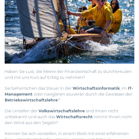
Haben Sie Lust, die Meere der Finanzwirtschaft zu durchkreuzen
und mit uns Kurs auf Erfolg zu nehmen?
Sie beherrschen das Steuer in der
Wirtschaftsinformatik
, im
IT-
Management
oder navigieren souverän durch die Gewässer der
Betriebswirtschaftslehre
?
Die Untiefen der
Volkswirtschaftslehre
sind Ihnen nicht
unbekannt und auch das
Wirtschaftsrecht
nimmt Ihnen nicht
den Wind aus den Segeln?
Können Sie sich vorstellen, in einem Boot mit einer erfahrenen