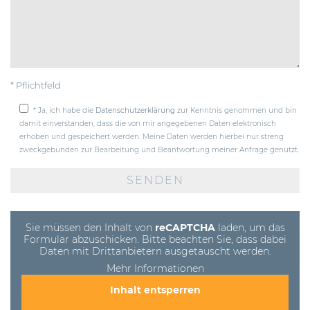
* Pflichtfeld
* Ja, ich habe die
Datenschutzerklärung
zur Kenntnis genommen und bin
damit einverstanden, dass die von mir angegebenen Daten elektronisch
erhoben und gespeichert werden. Meine Daten werden hierbei nur streng
zweckgebunden zur Bearbeitung und Beantwortung meiner Anfrage genutzt.
Bitte
lasse
dieses
Feld
leer.
Sie müssen den Inhalt von
reCAPTCHA
laden, um das
Formular abzuschicken. Bitte beachten Sie, dass dabei
Daten mit Drittanbietern ausgetauscht werden.
Mehr Informationen
Inhalt entsperren