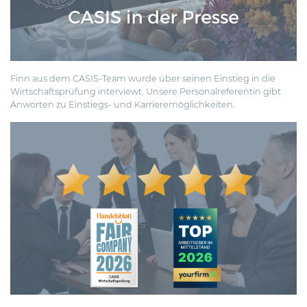
Finn aus dem CASIS-Team wurde über seinen
Einstieg in die
Wirtschaftsprüfung
interviewt. Unsere Personalreferentin gibt
Anworten zu
Einstiegs- und Karrieremöglichkeiten
.