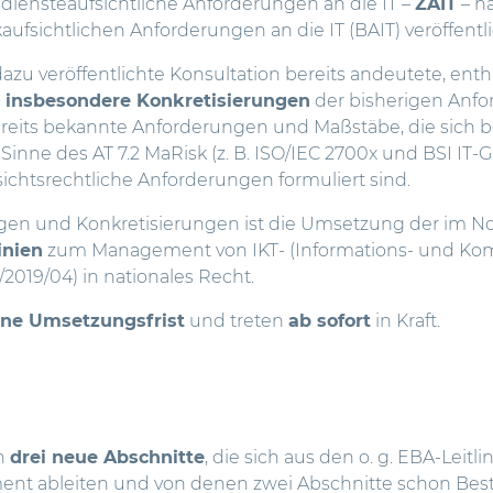
iensteaufsichtliche Anforderungen an die IT –
ZAIT
– ha
aufsichtlichen Anforderungen an die IT (BAIT) veröffentli
zu veröffentlichte Konsultation bereits andeutete, enth
n
insbesondere Konkretisierungen
der bisherigen Anfo
ereits bekannte Anforderungen und Maßstäbe, die sich b
Sinne des AT 7.2 MaRisk (z. B. ISO/IEC 2700x und BSI IT-
ichtsrechtliche Anforderungen formuliert sind.
en und Konkretisierungen ist die Umsetzung der im N
inien
zum Management von IKT- (Informations- und Ko
/2019/04) in nationales Recht.
ine Umsetzungsfrist
und treten
ab sofort
in Kraft.
en
drei neue Abschnitte
, die sich aus den o. g. EBA-Leitl
ent ableiten und von denen zwei Abschnitte schon Best