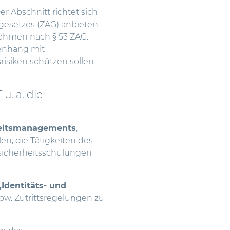
r Abschnitt richtet sich
sgesetzes (ZAG) anbieten
ahmen nach § 53 ZAG.
nhang mit
isiken schützen sollen.
u. a. die
heitsmanagements
,
n, die Tätigkeiten des
ssicherheitsschulungen
„Identitäts- und
spw. Zutrittsregelungen zu