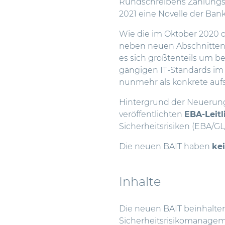
Rundschreibens Zahlungsd
2021 eine Novelle
der Bank
Wie die im Oktober 2020 da
neben neuen Abschnitte
es sich größtenteils um b
gängigen IT-Standards im 
nunmehr als konkrete aufs
Hintergrund der Neuerung
veröffentlichten
EBA-Leitl
Sicherheitsrisiken (EBA/GL
Die neuen BAIT haben
ke
Inhalte
Die neuen BAIT beinhalt
Sicherheitsrisikomanagem