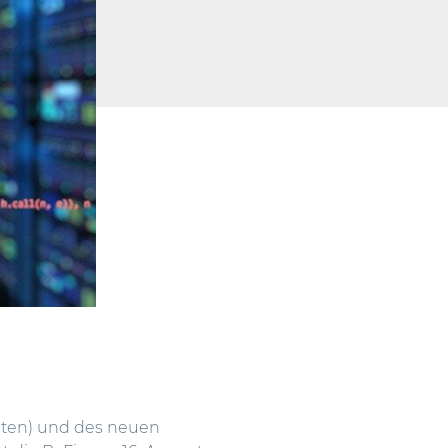
eten
) und des neuen