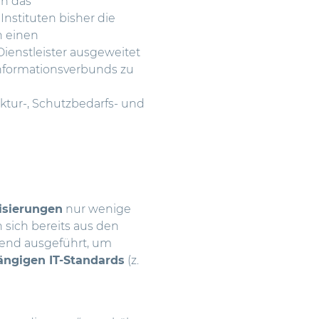
an das
Instituten bisher die
n einen
ienstleister ausgeweitet
Informationsverbunds zu
ktur-, Schutzbedarfs- und
isierungen
nur wenige
sich bereits aus den
rend ausgeführt, um
ängigen IT-Standards
(z.