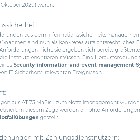
 Oktober 2020) waren.
nssicherheit:
derungen aus dem Informationssicherheitsmanagemen
ßnahmen sind nun als konkretes aufsichtsrechtliches Er
nforderungen nicht; sie ergeben sich bereits größtente
 die Institute orientieren müssen. Eine Herausforderung f
 eines
Security-information-and-event-management-
 IT-Sicherheits-relevanten Ereignissen.
t:
ngen aus AT 7.3 MaRisk zum Notfallmanagement wurden
tisiert. In diesem Zuge werden erhöhte Anforderunge
Notfallübungen
gestellt.
iehungen mit Zahlungsdienstnutzern: