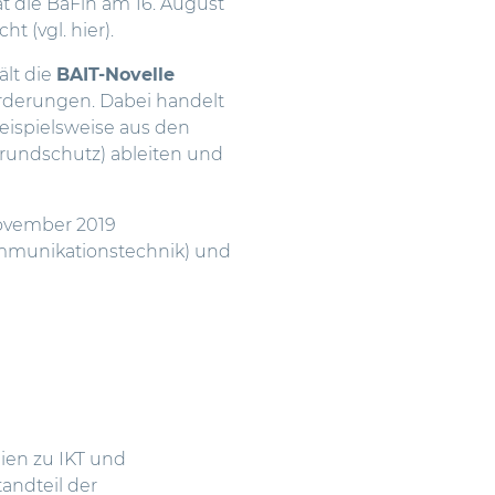
t die BaFin am 16. August
cht (vgl.
hier
).
ält die
BAIT-Novelle
rderungen. Dabei handelt
eispielsweise aus den
Grundschutz) ableiten und
ovember 2019
mmunikationstechnik) und
inien zu IKT und
andteil der