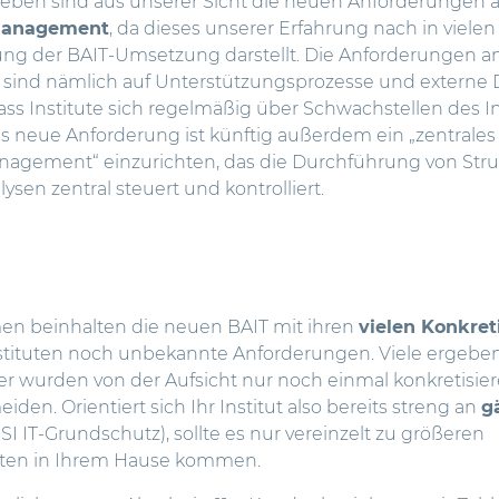
eben sind aus unserer Sicht die neuen Anforderungen 
omanagement
, da dieses unserer Erfahrung nach in vielen 
ng der BAIT-Umsetzung darstellt. Die Anforderungen a
sind nämlich auf Unterstützungsprozesse und externe D
dass Institute sich regelmäßig über Schwachstellen des 
ls neue Anforderung ist künftig außerdem ein „zentrales
nagement“ einzurichten, das die Durchführung von Stru
ysen zentral steuert und kontrolliert.
men beinhalten die neuen BAIT mit ihren
vielen Konkret
tituten noch unbekannte Anforderungen. Viele ergeben 
r wurden von der Aufsicht nur noch einmal konkretisie
den. Orientiert sich Ihr Institut also bereits streng an
g
SI IT-Grundschutz), sollte es nur vereinzelt zu größeren
ten in Ihrem Hause kommen.