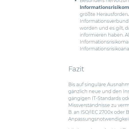
Besonders hervorzuh
Informationsrisik
größte Herausforderu
Informationsverbund 
worden und es gilt, 
informieren haben. A
Informationsrisikoma
Informationsrisikoanal
Fazit
Bis auf singuläre Ausnah
gänzlich neue und den Ins
gängigen IT-Standards ode
Missverständnisse zu vermei
B. an ISO/IEC 2700x oder B
Anpassungsnotwendigkei