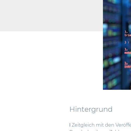
Hintergrund
ǀ Zeitgleich mit den Verö