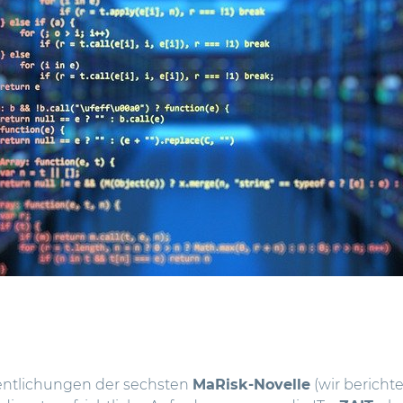
ffentlichungen der sechsten
MaRisk-Novelle
(
wir bericht