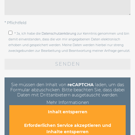
* Pflichtfeld
* Ja, ich habe die
Datenschutzerklärung
zur Kenntnis genommen und bin
damit einverstanden, dass die von mir angegebenen Daten elektronisch
erhoben und gespeichert werden. Meine Daten werden hierbei nur streng
zweckgebunden zur Bearbeitung und Beantwortung meiner Anfrage genutzt.
Bitte
lasse
dieses
Feld
leer.
Sie müssen den Inhalt von
reCAPTCHA
laden, um das
Formular abzuschicken. Bitte beachten Sie, dass dabei
Daten mit Drittanbietern ausgetauscht werden.
Mehr Informationen
Inhalt entsperren
Erforderlichen Service akzeptieren und
Inhalte entsperren