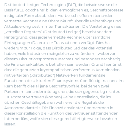
Distributed-Ledger-Technologien (DLT), die beispielsweise die
Basis für „Blockchains“ bilden, ermöglichen es, Geschäftsprozesse
in digitaler Form abzubilden. Hierbei schließen miteinander
vernetzte Rechner eine Übereinkunft über die Reihenfolge und
Aktualisierung bestimmter Transaktionen. Die Vorstellung eines
„verteilten Registers“ (Distributed Led ger) besteht vor dem
Hintergrund, dass jeder vernetzte Rechner über sämtliche
Eintragungen (Daten) aller Transaktionen verfügt. Dies hat
wiederum zur Folge, dass Distributed Led ger das Potenzial
haben, viele Industrien maßgeblich zu verändern – wobei von
diesem Disruptionsprozess zunächst und besonders nachhaltig
die Finanzmarktakteure betroffen sein werden. Grund hierfür ist,
dass die genutzten kryptografischen Verfahren in Kombination
mit verteilten („distributed“) Netzwerken fundamentale
Funktionen des aktuellen Finanzsystems überflüssig machen. Im
Kern betrifft dies all jene Geschäftsvorfälle, bei denen zwei
Parteien miteinander interagieren, die sich gegenseitig nicht zu
100 Prozent vertrauen (können) – eine Konstellation, die im
üblichen Geschäftsgebaren wohl eher die Regel als die
Ausnahme darstellt. Die Finanzdienstleister übernehmen in
dieser Konstellation die Funktion des vertrauensstiftendenden
Intermediärs, wofür sich diese gerechtfertigterweise bezahlen
lassen.