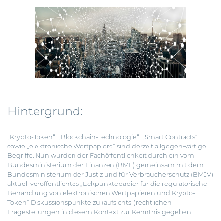
Hintergrund:
„Krypto-Token“, „Blockchain-Technologie“, „Smart Contracts“
sowie „elektronische Wertpapiere“ sind derzeit allgegenwärtige
Begriffe. Nun wurden der Fachöffentlichkeit durch ein vom
Bundesministerium der Finanzen
(BMF) gemeinsam mit dem
Bundesministerium der Justiz und für Verbraucherschutz (BMJV)
aktuell veröffentlichtes „Eckpunktepapier für die regulatorische
Behandlung von elektronischen Wertpapieren und Krypto-
Token“ Diskussionspunkte zu (aufsichts-)rechtlichen
Fragestellungen in diesem Kontext zur Kenntnis gegeben.