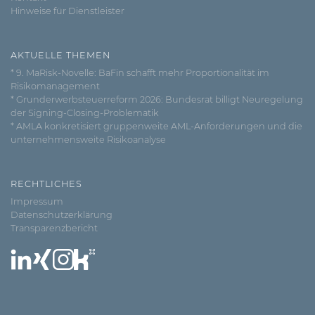
Hinweise für Dienstleister
AKTUELLE THEMEN
* 9. MaRisk-Novelle: BaFin schafft mehr Proportionalität im
Risikomanagement
* Grunderwerbsteuerreform 2026: Bundesrat billigt Neuregelung
der Signing-Closing-Problematik
* AMLA konkretisiert gruppenweite AML-Anforderungen und die
unternehmensweite Risikoanalyse
RECHTLICHES
Impressum
Datenschutzerklärung
Transparenzbericht