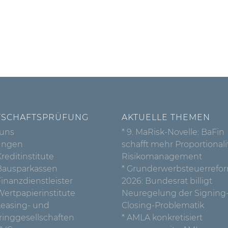
TSCHAFTSPRÜFUNG
AKTUELLE THEMEN
 uns
* 9. MaRisk-Novelle: BaFin
ungen
schafft mehr Proportionali
Kreditinstitute
Risikomanagement
 Bausparkassen
* Grunderwerbsteuerrefo
Finanzdienstleister
2026: Bundesrat billigt
 Wertpapierinstitute
Neuregelung der Signing
 Leasing- und
Closing-Problematik
ringgesellschaften
* AMLA konkretisiert