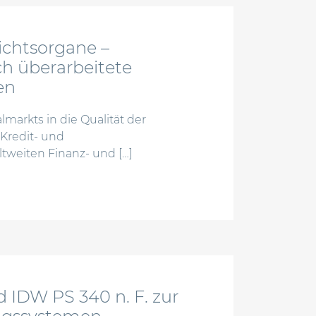
sichtsorgane –
h überarbeitete
en
markts in die Qualität der
redit- und
ltweiten Finanz- und […]
 aufsichtsorgane – umfangreiche änderungen durch übera
 IDW PS 340 n. F. zur