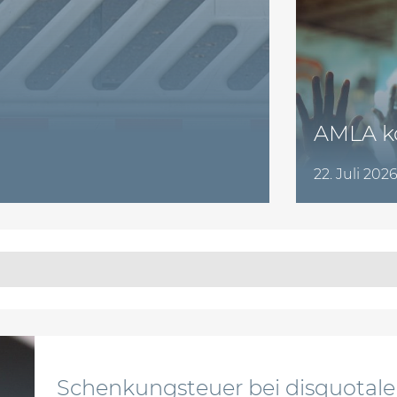
AMLA ko
22. Juli 202
Schenkungsteuer bei disquotaler