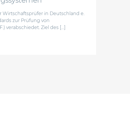
ngssystemen
r Wirtschaftsprüfer in Deutschland e.
dards zur Prüfung von
 verabschiedet. Ziel des […]
ard idw ps 340 n. f. zur prüfung von risikofrüherkennu