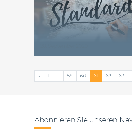
28. September 2020
Beitragsnavigation
«
1
…
59
60
61
62
63
Abonnieren Sie unseren New