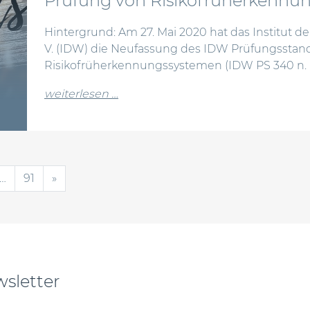
Prüfung von Risikofrüherkennu
Hintergrund: Am 27. Mai 2020 hat das Institut de
V. (IDW) die Neufassung des IDW Prüfungsstan
Risikofrüherkennungssystemen (IDW PS 340 n. F.)
from überarbeiteter prüfungsstand
weiterlesen …
…
91
»
sletter