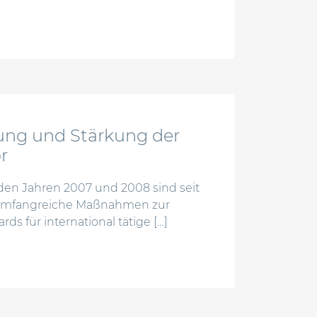
risikoträgern – zwischen eu-weiten und nationalen vorgab
rung und Stärkung der
r
den Jahren 2007 und 2008 sind seit
t umfangreiche Maßnahmen zur
ds für international tätige […]
ierung und stärkung der proportionalität im bankensekto