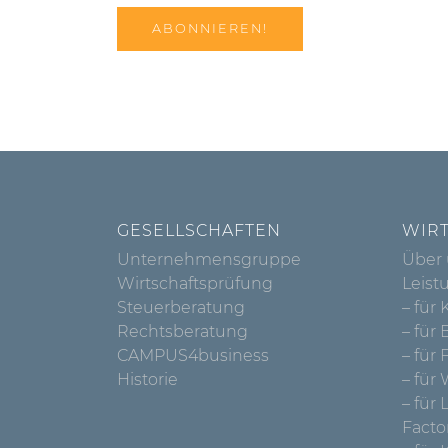
GESELLSCHAFTEN
WIR
Unternehmensgruppe
Über
Wirtschaftsprüfung
Leist
Steuerberatung
– für 
Rechtsberatung
– für
CAMPUS4business
– für 
Historie
– für
– für
Facto