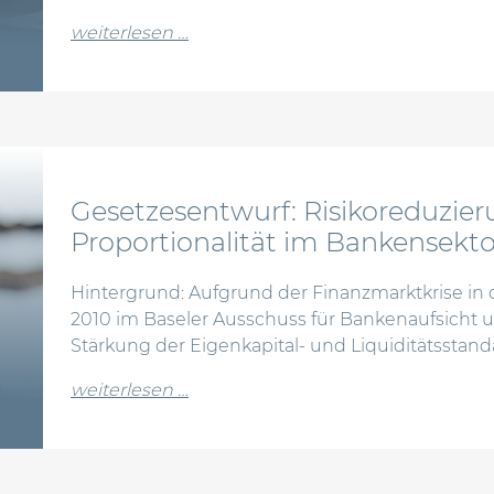
from kriterien zur definition von 
weiterlesen …
Gesetzesentwurf: Risikoreduzie
Proportionalität im Bankensekto
Hintergrund: Aufgrund der Finanzmarktkrise in 
2010 im Baseler Ausschuss für Bankenaufsich
Stärkung der Eigenkapital- und Liquiditätsstandar
from gesetzesentwurf: risikoreduz
weiterlesen …