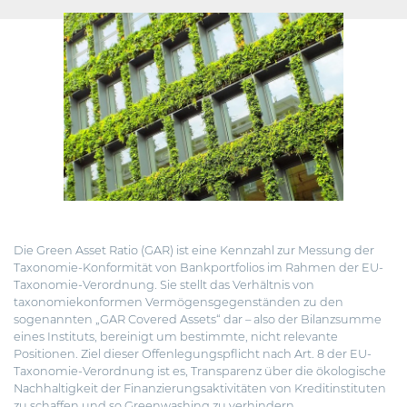
Die Green Asset Ratio (GAR) ist eine Kennzahl zur Messung der
Taxonomie-Konformität von Bankportfolios im Rahmen der EU-
Taxonomie-Verordnung.
Sie stellt das Verhältnis von
taxonomiekonformen Vermögensgegenständen zu den
sogenannten „GAR Covered Assets“ dar – also der Bilanzsumme
eines Instituts, bereinigt um bestimmte, nicht relevante
Positionen. Ziel dieser Offenlegungspflicht nach Art. 8 der EU-
Taxonomie-Verordnung ist es, Transparenz über die ökologische
Nachhaltigkeit der Finanzierungsaktivitäten von Kreditinstituten
zu schaffen und so Greenwashing zu verhindern.