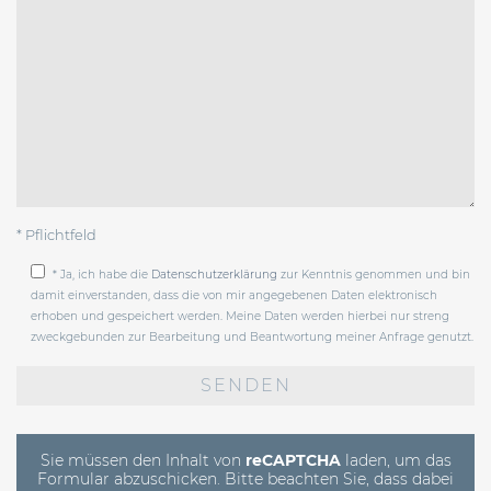
* Pflichtfeld
* Ja, ich habe die
Datenschutzerklärung
zur Kenntnis genommen und bin
damit einverstanden, dass die von mir angegebenen Daten elektronisch
erhoben und gespeichert werden. Meine Daten werden hierbei nur streng
zweckgebunden zur Bearbeitung und Beantwortung meiner Anfrage genutzt.
Bitte
lasse
dieses
Feld
leer.
Sie müssen den Inhalt von
reCAPTCHA
laden, um das
Formular abzuschicken. Bitte beachten Sie, dass dabei