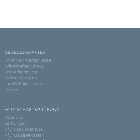
GESELLSCHAFTEN
Unternehmensgruppe
Wirtschaftsprüfung
Steuerberatung
Rechtsberatung
CAMPUS4business
Historie
WIRTSCHAFTSPRÜFUNG
Über uns
Leistungen
– für Kreditinstitute
– für Bausparkassen