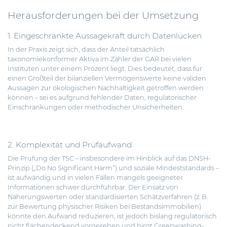
Herausforderungen bei der Umsetzung
1. Eingeschränkte Aussagekraft durch Datenlücken
In der Praxis zeigt sich, dass der Anteil tatsächlich
taxonomiekonformer Aktiva im Zähler der GAR bei vielen
Instituten unter einem Prozent liegt. Dies bedeutet, dass für
einen Großteil der bilanziellen Vermögenswerte keine validen
Aussagen zur ökologischen Nachhaltigkeit getroffen werden
können – sei es aufgrund fehlender Daten, regulatorischer
Einschränkungen oder methodischer Unsicherheiten.
2. Komplexität und Prüfaufwand
Die Prüfung der TSC – insbesondere im Hinblick auf das DNSH-
Prinzip („Do No Significant Harm“) und soziale Mindeststandards –
ist aufwändig und in vielen Fällen mangels geeigneter
Informationen schwer durchführbar. Der Einsatz von
Näherungswerten oder standardisierten Schätzverfahren (z. B.
zur Bewertung physischer Risiken bei Bestandsimmobilien)
könnte den Aufwand reduzieren, ist jedoch bislang regulatorisch
nicht flächendeckend vorgesehen und birgt Greenwashing-