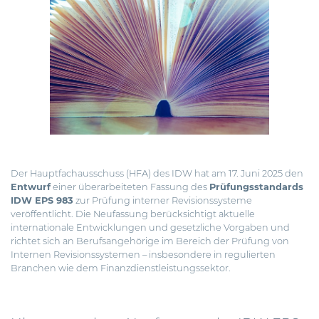
Der Hauptfachausschuss (HFA) des IDW hat am 17. Juni 2025 den
Entwurf
einer überarbeiteten Fassung des
Prüfungsstandards
IDW EPS 983
zur Prüfung interner Revisionssysteme
veröffentlicht.
Die Neufassung berücksichtigt aktuelle
internationale Entwicklungen und gesetzliche Vorgaben und
richtet sich an Berufsangehörige im Bereich der Prüfung von
Internen Revisionssystemen – insbesondere in regulierten
Branchen wie dem Finanzdienstleistungssektor.