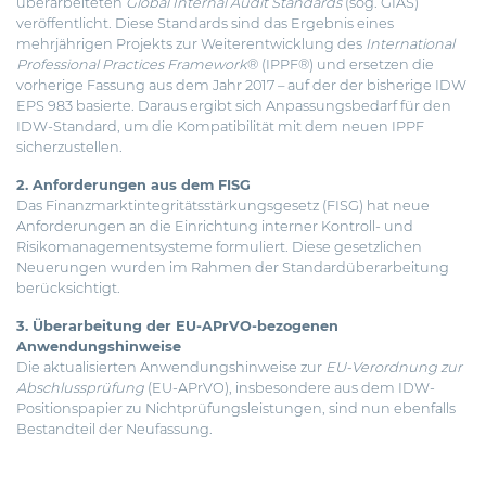
überarbeiteten
Global Internal Audit Standards
(sog. GIAS)
veröffentlicht. Diese Standards sind das Ergebnis eines
mehrjährigen Projekts zur Weiterentwicklung des
International
Professional Practices Framework
® (IPPF®) und ersetzen die
vorherige Fassung aus dem Jahr 2017 – auf der der bisherige IDW
EPS 983 basierte. Daraus ergibt sich Anpassungsbedarf für den
IDW-Standard, um die Kompatibilität mit dem neuen IPPF
sicherzustellen.
2. Anforderungen aus dem FISG
Das Finanzmarktintegritätsstärkungsgesetz (FISG) hat neue
Anforderungen an die Einrichtung interner Kontroll- und
Risikomanagementsysteme formuliert. Diese gesetzlichen
Neuerungen wurden im Rahmen der Standardüberarbeitung
berücksichtigt.
3. Überarbeitung der EU-APrVO-bezogenen
Anwendungshinweise
Die aktualisierten Anwendungshinweise zur
EU-Verordnung zur
Abschlussprüfung
(EU-APrVO), insbesondere aus dem IDW-
Positionspapier zu Nichtprüfungsleistungen, sind nun ebenfalls
Bestandteil der Neufassung.