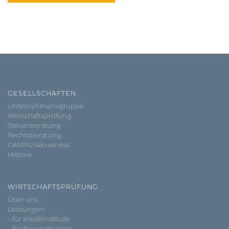
GESELLSCHAFTEN
Unternehmensgruppe
Wirtschaftsprüfung
Steuerberatung
Rechtsberatung
CAMPUS4business
Historie
WIRTSCHAFTSPRÜFUNG
Über uns
Leistungen
– für Kreditinstitute
– für Bausparkassen