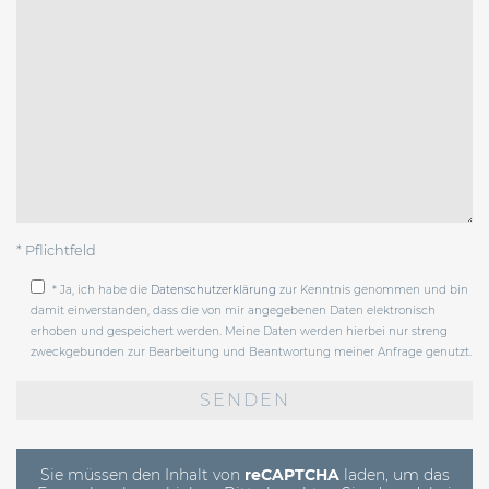
* Pflichtfeld
* Ja, ich habe die
Datenschutzerklärung
zur Kenntnis genommen und bin
damit einverstanden, dass die von mir angegebenen Daten elektronisch
erhoben und gespeichert werden. Meine Daten werden hierbei nur streng
zweckgebunden zur Bearbeitung und Beantwortung meiner Anfrage genutzt.
Bitte
lasse
dieses
Feld
leer.
Sie müssen den Inhalt von
reCAPTCHA
laden, um das