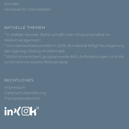
Kontakt
Hinweise für Dienstleister
AKTUELLE THEMEN
* 9. MaRisk-Novelle: BaFin schafft mehr Proportionalität im
Risikomanagement
* Grunderwerbsteuerreform 2026: Bundesrat billigt Neuregelung
der Signing-Closing-Problematik
* AMLA konkretisiert gruppenweite AML-Anforderungen und die
unternehmensweite Risikoanalyse
RECHTLICHES
Impressum
Datenschutzerklärung
Transparenzbericht