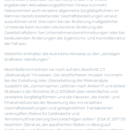
ergebenden Aktualisierungspflichten hinaus nunmehr
risikoorientiert auch einzelne allgemeine Sorgfaltspflichten im
Rahmen bereits bestehender Geschäftsbeziehungen erneut
auszuführen sind. Dies kann bei der Änderung maßgeblicher
Umstände beim Kunden wie bei einer Änderung der
Gesellschaftsform, bei Unternehmensverschmelzungen oder bei
bedeutenden Änderungen der Eigentums- und Kontrollstruktur
der Fall sein.
Weiterhin enthalten die AuA keine Hinweise zu den „sonstigen
strafbaren Handlungen“.
Abschließend möchten wir noch auf den Abschnitt 2.3
„Risikoanalyse“ hinweisen. Die Verpflichteten müssen nunmehr
bei der Erstellung oder Überarbeitung der Risikoanalyse
zusätzlich die „Gemeinsamen Leitlinien nach Artikel 17 und Artikel
18 Absatz 4 der Richtlinie (EU) 2015/849 über vereinfachte und
verstärkte Sorgfaltspflichten und die Faktoren, die Kredit- und
Finanzinstitute bei der Bewertung des mit einzelnen
Geschäftsbeziehungen und gelegentlichen Transaktionen
verknüpften Risikos für Geldwäsche und
Terrorismusfinanzierung berücksichtigen sollten“ (ESA JC 2017 37)
beachten. Ziel ist es, die spezifischen Risiken in Bezug auf