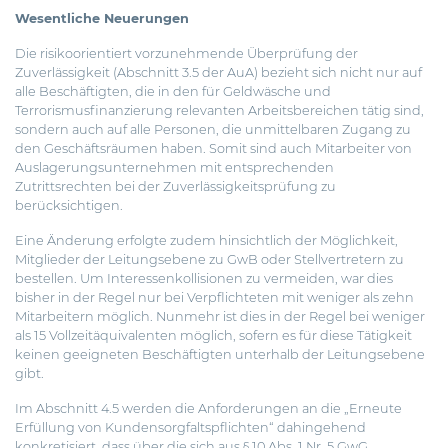
Wesentliche Neuerungen
Die risikoorientiert vorzunehmende Überprüfung der
Zuverlässigkeit (Abschnitt 3.5 der AuA) bezieht sich nicht nur auf
alle Beschäftigten, die in den für Geldwäsche und
Terrorismusfinanzierung relevanten Arbeitsbereichen tätig sind,
sondern auch auf alle Personen, die unmittelbaren Zugang zu
den Geschäftsräumen haben. Somit sind auch Mitarbeiter von
Auslagerungsunternehmen mit entsprechenden
Zutrittsrechten bei der Zuverlässigkeitsprüfung zu
berücksichtigen.
Eine Änderung erfolgte zudem hinsichtlich der Möglichkeit,
Mitglieder der Leitungsebene zu GwB oder Stellvertretern zu
bestellen. Um Interessenkollisionen zu vermeiden, war dies
bisher in der Regel nur bei Verpflichteten mit weniger als zehn
Mitarbeitern möglich. Nunmehr ist dies in der Regel bei weniger
als 15 Vollzeitäquivalenten möglich, sofern es für diese Tätigkeit
keinen geeigneten Beschäftigten unterhalb der Leitungsebene
gibt.
Im Abschnitt 4.5 werden die Anforderungen an die „Erneute
Erfüllung von Kundensorgfaltspflichten“ dahingehend
konkretisiert, dass über die sich aus § 10 Abs. 1 Nr. 5 GwG