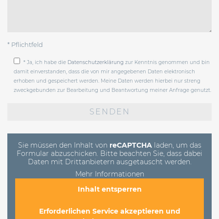
* Pflichtfeld
* Ja, ich habe die
Datenschutzerklärung
zur Kenntnis genommen und bin
damit einverstanden, dass die von mir angegebenen Daten elektronisch
erhoben und gespeichert werden. Meine Daten werden hierbei nur streng
zweckgebunden zur Bearbeitung und Beantwortung meiner Anfrage genutzt.
Bitte
lasse
dieses
Feld
leer.
Sie müssen den Inhalt von
reCAPTCHA
laden, um das
Formular abzuschicken. Bitte beachten Sie, dass dabei
Daten mit Drittanbietern ausgetauscht werden.
Mehr Informationen
Inhalt entsperren
Erforderlichen Service akzeptieren und