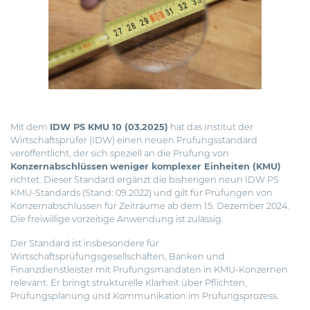
Mit dem
IDW PS KMU 10 (03.2025)
hat das Institut der
Wirtschaftsprüfer (IDW) einen neuen Prüfungsstandard
veröffentlicht, der sich speziell an die Prüfung von
Konzernabschlüssen
weniger komplexer Einheiten (KMU)
richtet.
Dieser Standard ergänzt die bisherigen neun IDW PS
KMU-Standards (Stand: 09.2022) und gilt für Prüfungen von
Konzernabschlüssen für Zeiträume ab dem 15. Dezember 2024.
Die freiwillige vorzeitige Anwendung ist zulässig.
Der Standard ist insbesondere für
Wirtschaftsprüfungsgesellschaften, Banken und
Finanzdienstleister mit Prüfungsmandaten in KMU-Konzernen
relevant. Er bringt strukturelle Klarheit über Pflichten,
Prüfungsplanung und Kommunikation im Prüfungsprozess.