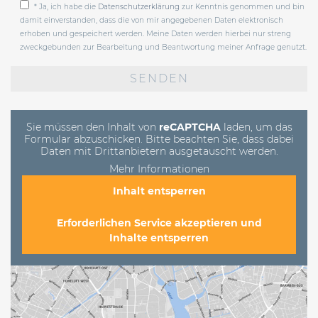
* Ja, ich habe die
Datenschutzerklärung
zur Kenntnis genommen und bin
damit einverstanden, dass die von mir angegebenen Daten elektronisch
erhoben und gespeichert werden. Meine Daten werden hierbei nur streng
zweckgebunden zur Bearbeitung und Beantwortung meiner Anfrage genutzt.
Bitte
lasse
dieses
Feld
leer.
Sie müssen den Inhalt von
reCAPTCHA
laden, um das
Formular abzuschicken. Bitte beachten Sie, dass dabei
Daten mit Drittanbietern ausgetauscht werden.
Mehr Informationen
Inhalt entsperren
Erforderlichen Service akzeptieren und
Inhalte entsperren