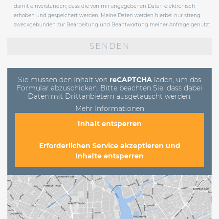
damit einverstanden, dass die von mir angegebenen Daten elektronisch
erhoben und gespeichert werden. Meine Daten werden hierbei nur streng
zweckgebunden zur Bearbeitung und Beantwortung meiner Anfrage genutzt.
Bitte
lasse
dieses
Feld
leer.
Sie müssen den Inhalt von
reCAPTCHA
laden, um das
Formular abzuschicken. Bitte beachten Sie, dass dabei
Daten mit Drittanbietern ausgetauscht werden.
Mehr Informationen
Inhalt entsperren
Erforderlichen Service akzeptieren und
Inhalte entsperren