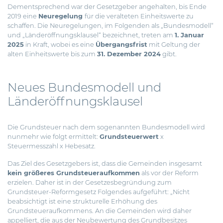
Dementsprechend war der Gesetzgeber angehalten, bis Ende
2019 eine
Neuregelung
für die veralteten Einheitswerte zu
schaffen. Die Neuregelungen, im Folgenden als „Bundesmodell“
und „Länderöffnungsklausel“ bezeichnet, treten am
1. Januar
2025
in Kraft, wobei es eine
Übergangsfrist
mit Geltung der
alten Einheitswerte bis zum
31. Dezember 2024
gibt.
Neues Bundesmodell und
Länderöffnungsklausel
Die Grundsteuer nach dem sogenannten Bundesmodell wird
nunmehr wie folgt ermittelt:
Grundsteuerwert
x
Steuermesszahl x Hebesatz.
Das Ziel des Gesetzgebers ist, dass die Gemeinden insgesamt
kein größeres Grundsteueraufkommen
als vor der Reform
erzielen. Daher ist in der Gesetzesbegründung zum
Grundsteuer-Reformgesetz Folgendes aufgeführt: „Nicht
beabsichtigt ist eine strukturelle Erhöhung des
Grundsteueraufkommens. An die Gemeinden wird daher
appelliert, die aus der Neubewertung des Grundbesitzes