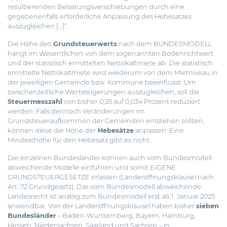
resultierenden Belastungsverschiebungen durch eine
gegebenenfalls erforderliche Anpassung des Hebesatzes
auszugleichen […]“.
Die Höhe des
Grundsteuerwerts
nach dem BUNDESMODELL
hängt im Wesentlichen von dem sogenannten Bodenrichtwert
und der statistisch ermittelten Nettokaltmiete ab. Die statistisch
ermittelte Nettokaltmiete wird wiederum von dem Mietniveau in
der jeweiligen Gemeinde bzw. Kommune beeinflusst. Um
zwischenzeitliche Wertsteigerungen auszugleichen, soll die
Steuermesszahl
von bisher 0,35 auf 0,034 Prozent reduziert
werden. Falls dennoch Veränderungen im
Grundsteueraufkommen der Gemeinden entstehen sollten,
können diese die Höhe der
Hebesätze
anpassen: Eine
Mindesthöhe für den Hebesatz gibt es nicht.
Die einzelnen Bundesländer können auch vom Bundesmodell
abweichende Modelle einführen und somit EIGENE
GRUNDSTEUERGESETZE erlassen (Länderöffnungsklausel nach
Art. 72 Grundgesetz). Das vom Bundesmodell abweichende
Landesrecht ist analog zum Bundesmodell erst ab 1. Januar 2025
anwendbar. Von der Länderöffnungsklausel haben bisher
sieben
Bundesländer
– Baden-Württemberg, Bayern, Hamburg,
Hessen, Niedersachsen, Saarland und Sachsen – in