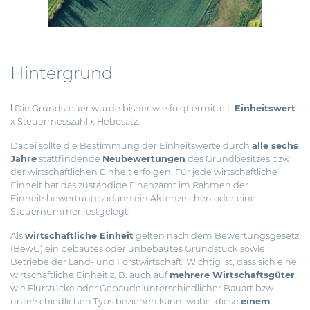
Hintergrund
ǀ Die Grundsteuer wurde bisher wie folgt ermittelt:
Einheitswert
x Steuermesszahl x Hebesatz.
Dabei sollte die Bestimmung der Einheitswerte durch
alle sechs
Jahre
stattfindende
Neubewertungen
des Grundbesitzes
bzw.
der wirtschaftlichen Einheit erfolgen. Für jede wirtschaftliche
Einheit hat das zuständige Finanzamt im Rahmen der
Einheitsbewertung sodann ein Aktenzeichen oder eine
Steuernummer festgelegt.
Als
wirtschaftliche Einheit
gelten nach dem Bewertungsgesetz
(BewG) ein bebautes oder unbebautes Grundstück sowie
Betriebe der Land- und Forstwirtschaft. Wichtig ist, dass sich eine
wirtschaftliche Einheit z. B. auch auf
mehrere Wirtschaftsgüter
wie Flurstücke oder Gebäude unterschiedlicher Bauart bzw.
unterschiedlichen Typs beziehen kann, wobei diese
einem