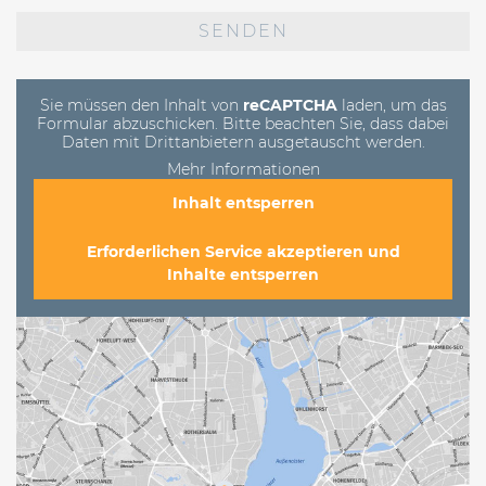
Bitte
lasse
dieses
Feld
leer.
Sie müssen den Inhalt von
reCAPTCHA
laden, um das
Formular abzuschicken. Bitte beachten Sie, dass dabei
Daten mit Drittanbietern ausgetauscht werden.
Mehr Informationen
Inhalt entsperren
Erforderlichen Service akzeptieren und
Inhalte entsperren