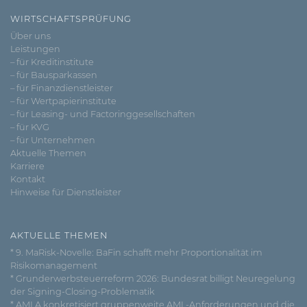
WIRTSCHAFTSPRÜFUNG
Über uns
Leistungen
– für Kreditinstitute
– für Bausparkassen
– für Finanzdienstleister
– für Wertpapierinstitute
– für Leasing- und Factoringgesellschaften
– für KVG
– für Unternehmen
Aktuelle Themen
Karriere
Kontakt
Hinweise für Dienstleister
AKTUELLE THEMEN
* 9. MaRisk-Novelle: BaFin schafft mehr Proportionalität im
Risikomanagement
* Grunderwerbsteuerreform 2026: Bundesrat billigt Neuregelung
der Signing-Closing-Problematik
* AMLA konkretisiert gruppenweite AML-Anforderungen und die