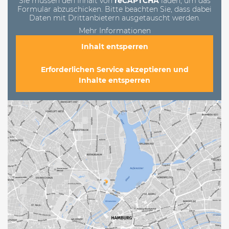
Sie müssen den Inhalt von
reCAPTCHA
laden, um das
Formular abzuschicken. Bitte beachten Sie, dass dabei
Daten mit Drittanbietern ausgetauscht werden.
Mehr Informationen
Inhalt entsperren
Erforderlichen Service akzeptieren und
Inhalte entsperren