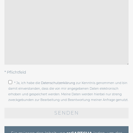
* Pflichtfeld
* Ja, ich habe die
Datenschutzerklärung
zur Kenntnis genommen und bin
damit einverstanden, dass die von mir angegebenen Daten elektronisch
erhoben und gespeichert werden. Meine Daten werden hierbei nur streng
zweckgebunden zur Bearbeitung und Beantwortung meiner Anfrage genutzt.
Bitte
lasse
dieses
Feld
leer.