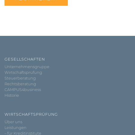
GESELLSCHAFTEN
Unternehmensgruppe
Wirtschaftsprüfung
Steuerberatung
Rechtsberatung
CAMPUS4business
Historie
WIRTSCHAFTSPRÜFUNG
Über uns
Leistungen
– für Kreditinstitute