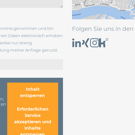
Folgen Sie uns in den
enntnis genommen und bin
enen Daten elektronisch erhoben
erbei nur streng
ung meiner Anfrage genutzt.
Inhalt
entsperren
n,
ten
Erforderlichen
Service
akzeptieren und
Inhalte
entsperren