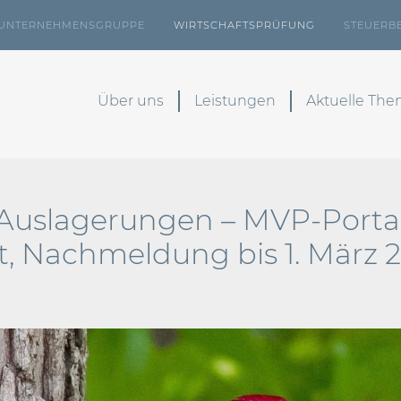
UNTERNEHMENSGRUPPE
WIRTSCHAFTSPRÜFUNG
STEUERB
Über uns
Leistungen
Aktuelle Th
Auslagerungen – MVP-Porta
et, Nachmeldung bis 1. März 