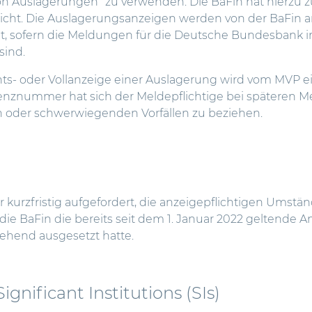
n Auslagerungen“ zu verwenden. Die BaFin hat hierzu zus
licht. Die Auslagerungsanzeigen werden von der BaFin 
t, sofern die Meldungen für die Deutsche Bundesbank 
sind.
chts- oder Vollanzeige einer Auslagerung wird vom MVP
renznummer hat sich der Meldepflichtige bei späteren 
oder schwerwiegenden Vorfällen zu beziehen.
r kurzfristig aufgefordert, die anzeigepflichtigen Umstä
ie BaFin die bereits seit dem 1. Januar 2022 geltende An
gehend ausgesetzt hatte.
ignificant Institutions (SIs)