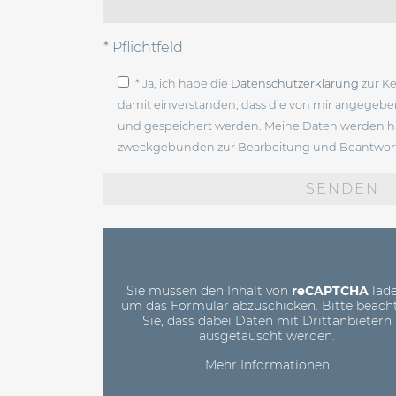
* Pflichtfeld
* Ja, ich habe die
Datenschutzerklärung
zur K
damit einverstanden, dass die von mir angegeb
und gespeichert werden. Meine Daten werden hi
zweckgebunden zur Bearbeitung und Beantwort
Bitte
lasse
dieses
Feld
leer.
Sie müssen den Inhalt von
reCAPTCHA
lade
um das Formular abzuschicken. Bitte beach
Sie, dass dabei Daten mit Drittanbietern
ausgetauscht werden.
Mehr Informationen