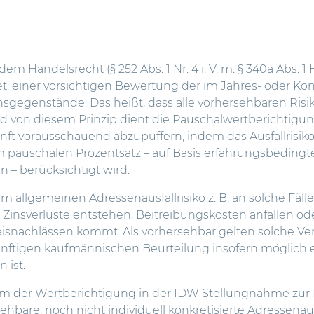
h dem Handelsrecht (§ 252 Abs. 1 Nr. 4 i. V. m. § 340a Ab
tet: einer vorsichtigen Bewertung der im Jahres- oder K
nsgegenstände.
Das heißt, dass alle vorhersehbaren Risi
von diesem Prinzip dient die Pauschalwertberichtigung
nft vorausschauend abzupuffern, indem das Ausfallrisi
 pauschalen Prozentsatz – auf Basis erfahrungsbedingt
n – berücksichtigt wird.
llgemeinen Adressenausfallrisiko z. B. an solche Fälle,
Zinsverluste entstehen, Beitreibungskosten anfallen ode
snachlässen kommt. Als vorhersehbar gelten solche Ve
nünftigen kaufmännischen Beurteilung insofern möglich e
 ist.
form der Wertberichtigung in der IDW Stellungnahme z
sehbare, noch nicht individuell konkretisierte Adressenaus