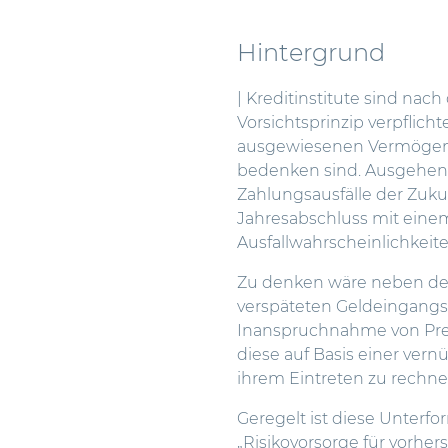
Hintergrund
| Kreditinstitute sind nac
Vorsichtsprinzip verpflich
ausgewiesenen Vermöge
bedenken sind. Ausgehend 
Zahlungsausfälle der Zuku
Jahresabschluss mit einem
Ausfallwahrscheinlichkeite
Zu denken wäre neben dem a
verspäteten Geldeingangs 
Inanspruchnahme von Prei
diese auf Basis einer ver
ihrem Eintreten zu rechnen
Geregelt ist diese Unter
„Risikovorsorge für vorher