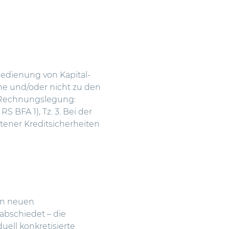
Bedienung von Kapital-
he und/oder nicht zu den
r Rechnungslegung:
BFA 1), Tz. 3. Bei der
tener Kreditsicherheiten
en neuen
abschiedet – die
uell konkretisierte