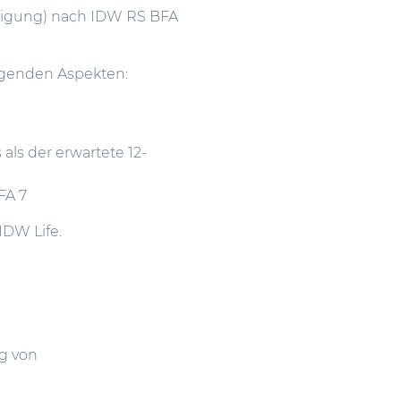
chtigung) nach IDW RS BFA
lgenden Aspekten:
ls der erwartete 12-
FA 7
IDW Life.
g von