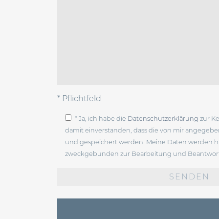
* Pflichtfeld
* Ja, ich habe die
Datenschutzerklärung
zur K
damit einverstanden, dass die von mir angegeb
und gespeichert werden. Meine Daten werden hi
zweckgebunden zur Bearbeitung und Beantwort
Bitte
lasse
dieses
Feld
leer.