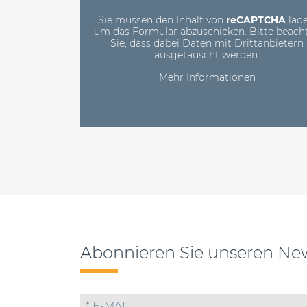
Sie müssen den Inhalt von
reCAPTCHA
lade
um das Formular abzuschicken. Bitte beach
Sie, dass dabei Daten mit Drittanbietern
ausgetauscht werden.
Mehr Informationen
Abonnieren Sie unseren New