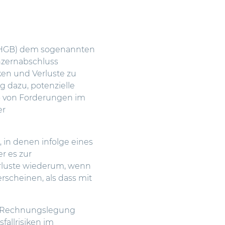
s. 1 HGB) dem sogenannten
onzernabschluss
ken und Verluste zu
 dazu, potenzielle
ko von Forderungen im
er
 in denen infolge eines
r es zur
rluste wiederum, wenn
rscheinen, als dass mit
ur Rechnungslegung
fallrisiken im