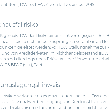
instituten (IDW RS BFA 7)“ vom 13. Dezember 2019.
nausfallrisiko
 gilt gemäß IDW das Risiko einer nicht vertragsgemäßen 
, dass diese nicht in der ursprünglich vereinbarten Hö
tpunkten geleistet werden; vgl. IDW Stellungnahme zu
ung von Kreditderivaten im Nichthandelsbestand (IDW RS 
s sind allerdings noch Erlöse aus der Verwertung erhal
 RS BFA 7 (s. o.), Tz. 4.
ungslegungshinweis
llrisiken wirksam entgegenzusteuern, hat das IDW ein
zur Pauschalwertberichtigung von Kreditinstituten ver
zur Risikovorsorge für vorhersehbare, noch nicht individ