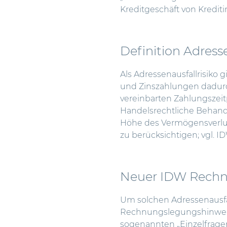
Kreditgeschäft von Kredit
Definition Adresse
Als Adressenausfallrisiko
und Zinszahlungen dadurch
vereinbarten Zahlungszei
Handelsrechtliche Behandl
Höhe des Vermögensverlust
zu berücksichtigen; vgl. IDW
Neuer IDW Rechn
Um solchen Adressenausfa
Rechnungslegungshinweis 
sogenannten „Einzelfragen 