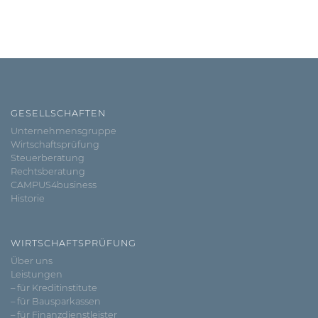
GESELLSCHAFTEN
Unternehmensgruppe
Wirtschaftsprüfung
Steuerberatung
Rechtsberatung
CAMPUS4business
Historie
WIRTSCHAFTSPRÜFUNG
Über uns
Leistungen
– für Kreditinstitute
– für Bausparkassen
– für Finanzdienstleister