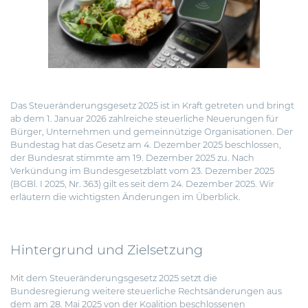
Das Steueränderungsgesetz 2025 ist in Kraft getreten und bringt
ab dem 1. Januar 2026 zahlreiche steuerliche Neuerungen für
Bürger, Unternehmen und gemeinnützige Organisationen.
Der
Bundestag hat das Gesetz am 4. Dezember 2025 beschlossen,
der Bundesrat stimmte am 19. Dezember 2025 zu. Nach
Verkündung im Bundesgesetzblatt vom 23. Dezember 2025
(BGBl. I 2025, Nr. 363) gilt es seit dem 24. Dezember 2025. Wir
erläutern die wichtigsten Änderungen im Überblick.
Hintergrund und Zielsetzung
Mit dem Steueränderungsgesetz 2025 setzt die
Bundesregierung weitere steuerliche Rechtsänderungen aus
dem am 28. Mai 2025 von der Koalition beschlossenen