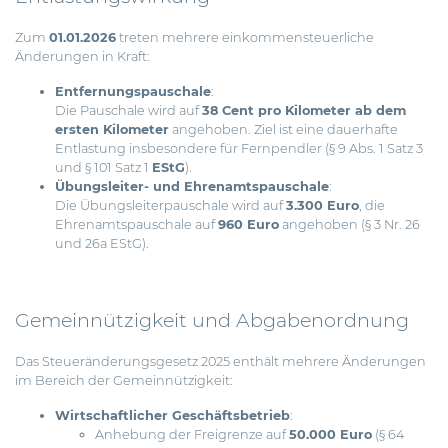
Zum
01.01.2026
treten mehrere einkommensteuerliche
Änderungen in Kraft:
Entfernungspauschale
:
Die Pauschale wird auf
38 Cent pro Kilometer ab dem
ersten Kilometer
angehoben. Ziel ist eine dauerhafte
Entlastung insbesondere für Fernpendler (§ 9 Abs. 1 Satz 3
und § 101 Satz 1
EStG
).
Übungsleiter- und Ehrenamtspauschale
:
Die Übungsleiterpauschale wird auf
3.300 Euro
, die
Ehrenamtspauschale auf
960 Euro
angehoben (§ 3 Nr. 26
und 26a EStG).
Gemeinnützigkeit und Abgabenordnung
Das Steueränderungsgesetz 2025 enthält mehrere Änderungen
im Bereich der Gemeinnützigkeit:
Wirtschaftlicher Geschäftsbetrieb
:
Anhebung der Freigrenze auf
50.000 Euro
(§ 64