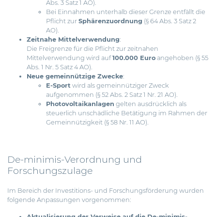
Abs. 3 Satz 1 AO).
Bei Einnahmen unterhalb dieser Grenze entfällt die
Pflicht zur
Sphärenzuordnung
(§ 64 Abs. 3 Satz 2
AO).
Zeitnahe Mittelverwendung
:
Die Freigrenze für die Pflicht zur zeitnahen
Mittelverwendung wird auf
100.000 Euro
angehoben (§ 55
Abs. 1 Nr. 5 Satz 4 AO).
Neue gemeinnützige Zwecke
:
E-Sport
wird als gemeinnütziger Zweck
aufgenommen (§ 52 Abs. 2 Satz 1 Nr. 21 AO).
Photovoltaikanlagen
gelten ausdrücklich als
steuerlich unschädliche Betätigung im Rahmen der
Gemeinnützigkeit (§ 58 Nr. 11 AO).
De-minimis-Verordnung und
Forschungszulage
Im Bereich der Investitions- und Forschungsförderung wurden
folgende Anpassungen vorgenommen:
Aktualisierung der Verweise auf die De-minimis-