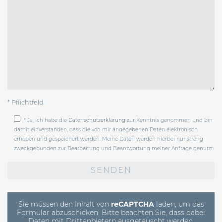
* Pflichtfeld
* Ja, ich habe die
Datenschutzerklärung
zur Kenntnis genommen und bin
damit einverstanden, dass die von mir angegebenen Daten elektronisch
erhoben und gespeichert werden. Meine Daten werden hierbei nur streng
zweckgebunden zur Bearbeitung und Beantwortung meiner Anfrage genutzt.
Bitte
lasse
dieses
Feld
leer.
Sie müssen den Inhalt von
reCAPTCHA
laden, um das
Formular abzuschicken. Bitte beachten Sie, dass dabei
Daten mit Drittanbietern ausgetauscht werden.