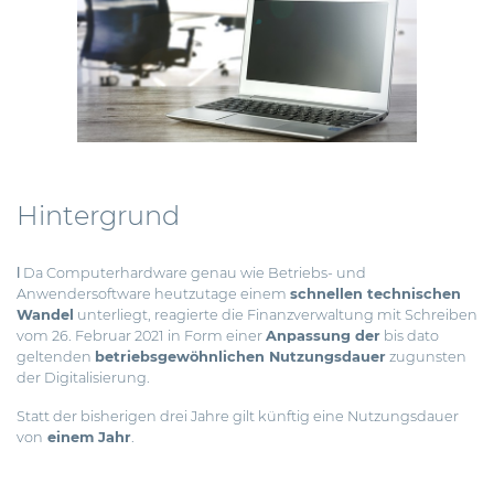
Hintergrund
ǀ Da Computerhardware genau wie Betriebs- und
Anwendersoftware heutzutage einem
schnellen technischen
Wandel
unterliegt, reagierte die Finanzverwaltung mit Schreiben
vom 26. Februar 2021 in Form einer
Anpassung der
bis dato
geltenden
betriebsgewöhnlichen Nutzungsdauer
zugunsten
der Digitalisierung.
Statt der bisherigen drei Jahre gilt künftig eine Nutzungsdauer
von
einem Jahr
.