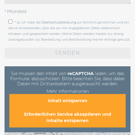
* Pflichtfeld
* Ja, ich habe die
Datenschutzerklärung
zur Kenntnis genommen und bin
damit einverstanden, dass die von mir angegebenen Daten elektronisch
erhoben und gespeichert werden. Meine Daten werden hierbei nur streng
zweckgebunden zur Bearbeitung und Beantwortung meiner Anfrage genutzt.
Bitte
lasse
dieses
Feld
leer.
Sie müssen den Inhalt von
reCAPTCHA
laden, um das
Formular abzuschicken. Bitte beachten Sie, dass dabei
Daten mit Drittanbietern ausgetauscht werden.
Mehr Informationen
Inhalt entsperren
Erforderlichen Service akzeptieren und
Inhalte entsperren