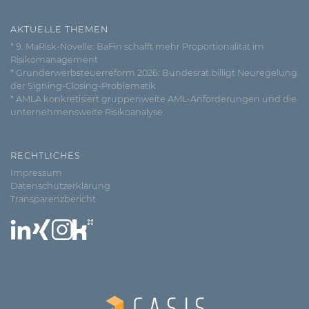
AKTUELLE THEMEN
* 9. MaRisk-Novelle: BaFin schafft mehr Proportionalität im
Risikomanagement
* Grunderwerbsteuerreform 2026: Bundesrat billigt Neuregelung
der Signing-Closing-Problematik
* AMLA konkretisiert gruppenweite AML-Anforderungen und die
unternehmensweite Risikoanalyse
RECHTLICHES
Impressum
Datenschutzerklärung
Transparenzbericht