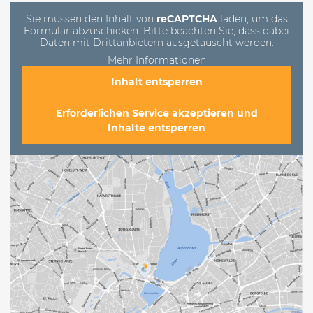
leer.
Sie müssen den Inhalt von
reCAPTCHA
laden, um das
Formular abzuschicken. Bitte beachten Sie, dass dabei
Daten mit Drittanbietern ausgetauscht werden.
Mehr Informationen
Inhalt entsperren
Erforderlichen Service akzeptieren und
Inhalte entsperren