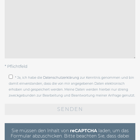
* Pflichtfeld
* Ja, ich habe die
Datenschutzerklärung
zur Kenntnis genommen und bin
damit einverstanden, dass die von mir angegebenen Daten elektronisch
erhoben und gespeichert werden. Meine Daten werden hierbei nur streng
zweckgebunden zur Bearbeitung und Beantwortung meiner Anfrage genutzt.
Bitte
lasse
dieses
Feld
leer.
Sie müssen den Inhalt von
reCAPTCHA
laden, um das
Formular abzuschicken. Bitte beachten Sie, dass dabei