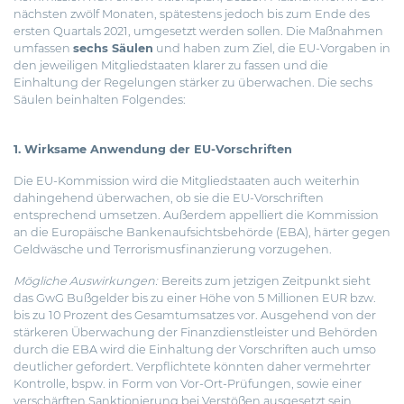
nächsten zwölf Monaten, spätestens jedoch bis zum Ende des
ersten Quartals 2021, umgesetzt werden sollen. Die Maßnahmen
umfassen
sechs Säulen
und haben zum Ziel, die EU-Vorgaben in
den jeweiligen Mitgliedstaaten klarer zu fassen und die
Einhaltung der Regelungen stärker zu überwachen. Die sechs
Säulen beinhalten Folgendes:
1. Wirksame Anwendung der EU-Vorschriften
Die EU-Kommission wird die Mitgliedstaaten auch weiterhin
dahingehend überwachen, ob sie die EU-Vorschriften
entsprechend umsetzen. Außerdem appelliert die Kommission
an die Europäische Bankenaufsichtsbehörde (EBA), härter gegen
Geldwäsche und Terrorismusfinanzierung vorzugehen.
Mögliche Auswirkungen:
Bereits zum jetzigen Zeitpunkt sieht
das GwG Bußgelder bis zu einer Höhe von 5 Millionen EUR bzw.
bis zu 10 Prozent des Gesamtumsatzes vor. Ausgehend von der
stärkeren Überwachung der Finanzdienstleister und Behörden
durch die EBA wird die Einhaltung der Vorschriften auch umso
deutlicher gefordert. Verpflichtete könnten daher vermehrter
Kontrolle, bspw. in Form von Vor-Ort-Prüfungen, sowie einer
verschärften Sanktionierung bei Verstößen ausgesetzt sein.