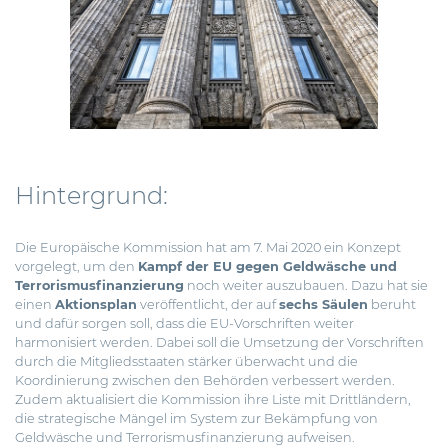
Hintergrund:
Die Europäische Kommission hat am 7. Mai 2020 ein Konzept
vorgelegt, um den
Kampf der EU gegen Geldwäsche und
Terrorismusfinanzierung
noch weiter auszubauen. Dazu hat sie
einen
Aktionsplan
veröffentlicht, der auf
sechs Säulen
beruht
und dafür sorgen soll, dass die EU-Vorschriften weiter
harmonisiert werden. Dabei soll die Umsetzung der Vorschriften
durch die Mitgliedsstaaten stärker überwacht und die
Koordinierung zwischen den Behörden verbessert werden.
Zudem aktualisiert die Kommission ihre Liste mit Drittländern,
die strategische Mängel im System zur Bekämpfung von
Geldwäsche und Terrorismusfinanzierung aufweisen.