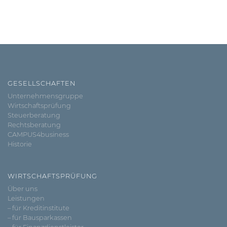
GESELLSCHAFTEN
Unternehmensgruppe
Wirtschaftsprüfung
Steuerberatung
Rechtsberatung
CAMPUS4business
Historie
WIRTSCHAFTSPRÜFUNG
Über uns
Leistungen
– für Kreditinstitute
– für Bausparkassen