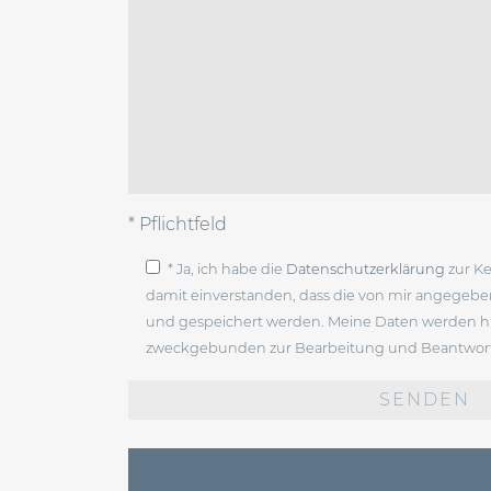
* Pflichtfeld
* Ja, ich habe die
Datenschutzerklärung
zur K
damit einverstanden, dass die von mir angegeb
und gespeichert werden. Meine Daten werden hi
zweckgebunden zur Bearbeitung und Beantwort
Bitte
lasse
dieses
Feld
leer.