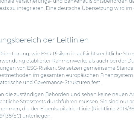
ionale Versicherungs- und Bankenaufsichtsbehörden dab
tests zu integrieren. Eine deutsche Übersetzung wird im
gsbereich der Leitlinien
 Orientierung, wie ESG-Risiken in aufsichtsrechtliche Str
erwendung etablierter Rahmenwerke als auch bei der 
ngen von ESG-Risiken. Sie setzen gemeinsame Standar
stestmethoden im gesamten europäischen Finanzsystem
atorische und Governance-Strukturen fest.
ch an die zuständigen Behörden und sehen keine neuen A
sichtliche Stresstests durchführen müssen. Sie sind nur
hmen, die der Eigenkapitalrichtlinie (Richtlinie 2013/36/
09/138/EC) unterliegen.