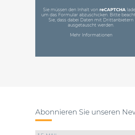
Sie müssen den Inhalt von
reCAPTCHA
lade
um das Formular abzuschicken. Bitte beach
Sie, dass dabei Daten mit Drittanbietern
ausgetauscht werden.
Mehr Informationen
Abonnieren Sie unseren New