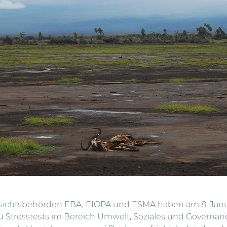
fsichtsbehörden EBA, EIOPA und ESMA haben am 8. Janu
 Stresstests im Bereich Umwelt, Soziales und Governance