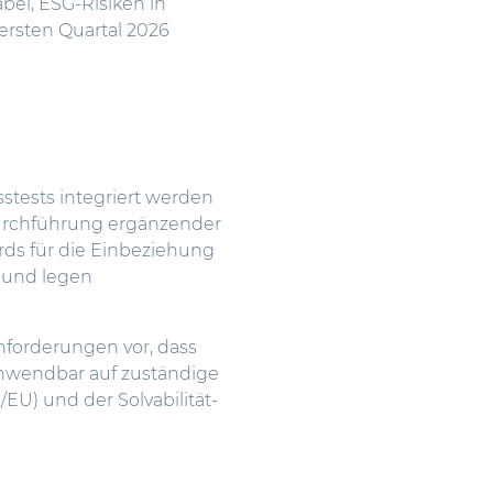
ei, ESG-Risiken in
 ersten Quartal 2026
esstests integriert werden
Durchführung ergänzender
ds für die Einbeziehung
 und legen
nforderungen vor, dass
 anwendbar auf zuständige
EU) und der Solvabilität-