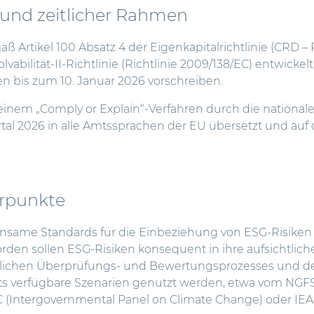
und zeitlicher Rahmen
ß Artikel 100 Absatz 4 der Eigenkapitalrichtlinie (CRD – 
lvabilität-II-Richtlinie (Richtlinie 2009/138/EC) entwickel
n bis zum 10. Januar 2026 vorschreiben.
n einem „Comply or Explain“-Verfahren durch die nationa
tal 2026 in alle Amtssprachen der EU übersetzt und auf
erpunkte
insame Standards für die Einbeziehung von ESG-Risiken
rden sollen ESG-Risiken konsequent in ihre aufsichtlich
htlichen Überprüfungs- und Bewertungsprozesses und der
eits verfügbare Szenarien genutzt werden, etwa vom NGF
CC (Intergovernmental Panel on Climate Change) oder IEA