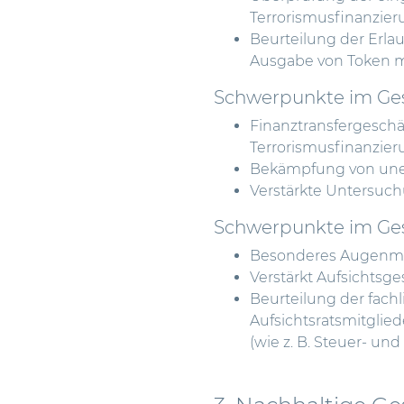
Terrorismusfinanzie
Beurteilung der Erlaub
Ausgabe von Token mi
Schwerpunkte im Ges
Finanztransfergeschä
Terrorismusfinanzie
Bekämpfung von uner
Verstärkte Untersuc
Schwerpunkte im Ges
Besonderes Augenmer
Verstärkt Aufsichtsge
Beurteilung der fach
Aufsichtsratsmitgli
(wie z. B. Steuer- un