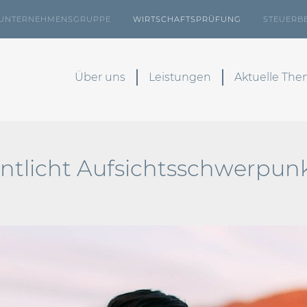
UNTERNEHMENSGRUPPE
WIRTSCHAFTSPRÜFUNG
STEUERB
Über uns
Leistungen
Aktuelle Th
entlicht Aufsichtsschwerpun