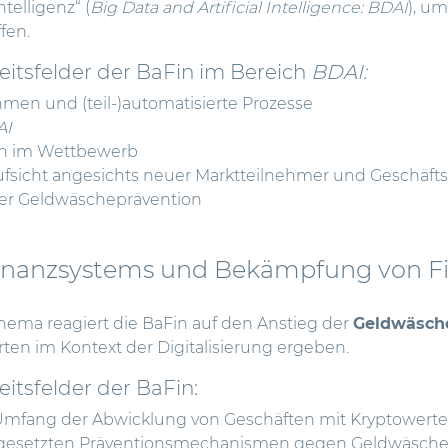
telligenz“ (
Big Data and Artificial Intelligence: BDAI
), u
fen.
eitsfelder der BaFin im Bereich
BDAI:
hmen und (teil-)automatisierte Prozesse
AI
n im Wettbewerb
ufsicht angesichts neuer Marktteilnehmer und Geschäft
der Geldwäscheprävention
 Finanzsystems und Bekämpfung von Fi
ema reagiert die BaFin auf den Anstieg der
Geldwäsche
ten im Kontext der Digitalisierung ergeben.
eitsfelder der BaFin:
 Umfang der Abwicklung von Geschäften mit Kryptowert
ngesetzten Präventionsmechanismen gegen Geldwäsch