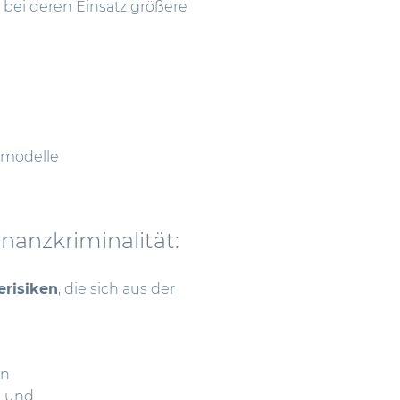
m bei deren Einsatz größere
smodelle
nanzkriminalität:
risiken
, die sich aus der
en
e und