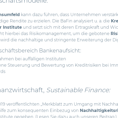
schäftsmodelle:
insumfeld
kann dazu führen, dass Unternehmen verstärk
e Rendite zu erzielen. Die BaFin analysiert u. a. die
Kr
 Institute
und setzt sich mit deren Ertragskraft und Wi
eht hierbei das Risikomanagement, um die gebotene
Ris
ird die nachhaltige und stringente Erweiterung der Dig
chäftsbereich Bankenaufsicht:
hmen bei auffälligen Instituten
ne Steuerung und Bewertung von Kreditrisiken bei Im
rds
nanzwirtschaft,
Sustainable Finance:
19 veröffentlichten
„Merkblatt zum Umgang mit Nachhalt
hilfe zum konsequenten Einbezug von
Nachhaltigkeitsr
titute gegeben. (Lesen Sie dazu auch
unseren Beitrag
.)