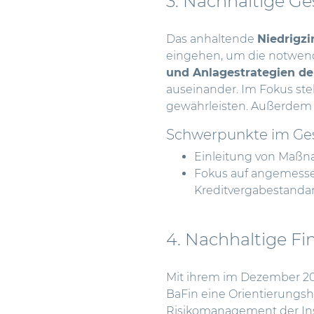
3. Nachhaltige Ge
Das anhaltende
Niedrigz
eingehen, um die notwendig
und Anlagestrategien der
auseinander. Im Fokus st
gewährleisten. Außerdem w
Schwerpunkte im Ges
Einleitung von Maßna
Fokus auf angemesse
Kreditvergabestanda
4. Nachhaltige Fi
Mit ihrem im Dezember 20
BaFin eine Orientierungs
Risikomanagement der Ins