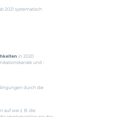
 ab 2021 systematisch
chkeiten
in 2020
ikationskanäle und -
dingungen durch die
 auf wie z. B. die
 die Implementierung der