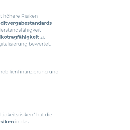
t höhere Risiken
editvergabestandards
derstandsfähigkeit
ikotragfähigkeit
zu
italisierung bewertet.
mobilienfinanzierung und
igkeitsrisiken“
hat die
isiken
in das