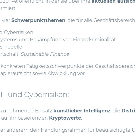
0“ veröffentlicht, in der sie
über ihre
aktuellen aufsic
rmiert.
 vier
Schwerpunktthemen
, die für alle Geschäftsberei
nd Cyberrisiken
zsystems und Bekämpfung von Finanzkriminalität
tsmodelle
rtschaft,
Sustainable
Finance
e konkreten Tätigkeitsschwerpunkte der Geschäftsbereic
pieraufsicht sowie Abwicklung vor.
 IT- und Cyberrisiken:
r zunehmende Einsatz
künstlicher Intelligenz
, die
Distr
 auf ihr basierenden
Kryptowerte
.
unter anderem den Handlungsrahmen für beaufsichtigte