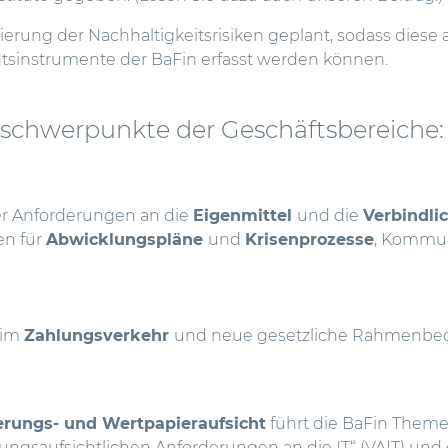
sierung der Nachhaltigkeitsrisiken geplant, sodass diese
tsinstrumente der BaFin erfasst werden können.
sschwerpunkte der Geschäftsbereiche:
r Anforderungen an die
Eigenmittel
und die
Verbindli
en für
Abwicklungspläne
und
Krisenprozesse
, Kommun
 im
Zahlungsverkehr
und neue gesetzliche Rahmenbe
erungs- und Wertpapieraufsicht
führt die BaFin Themen
ungsaufsichtlichen Anforderungen an die IT“ (VAIT) und