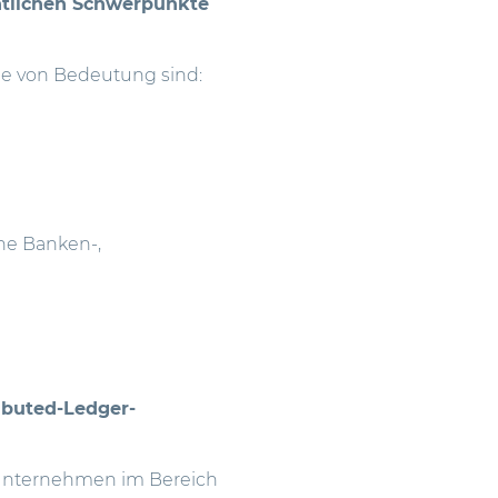
htlichen Schwerpunkte
che von Bedeutung sind:
he Banken-,
ibuted-Ledger-
 Unternehmen im Bereich