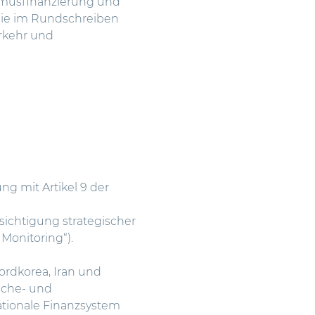
ismusfinanzierung und
die im Rundschreiben
rkehr und
ng mit Artikel 9 der
sichtigung strategischer
Monitoring“).
ordkorea, Iran und
sche- und
ationale Finanzsystem