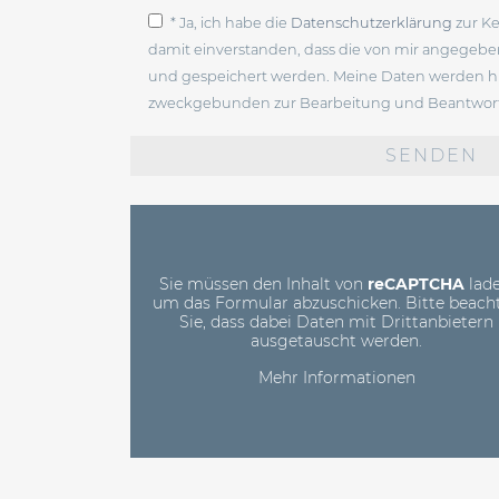
* Ja, ich habe die
Datenschutzerklärung
zur K
damit einverstanden, dass die von mir angegeb
und gespeichert werden. Meine Daten werden hi
zweckgebunden zur Bearbeitung und Beantwort
Bitte
lasse
dieses
Feld
leer.
Sie müssen den Inhalt von
reCAPTCHA
lade
um das Formular abzuschicken. Bitte beach
Sie, dass dabei Daten mit Drittanbietern
ausgetauscht werden.
Mehr Informationen