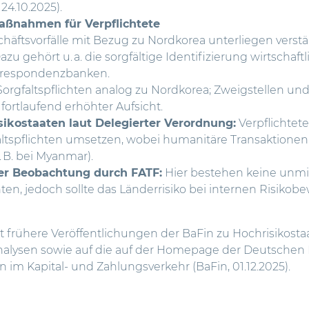
 24.10.2025).
aßnahmen für Verpflichtete
häftsvorfälle mit Bezug zu Nordkorea unterliegen verstär
azu gehört u. a. die sorgfältige Identifizierung wirtschaf
rrespondenzbanken.
Sorgfaltspflichten analog zu Nordkorea; Zweigstellen 
 fortlaufend erhöhter Aufsicht.
sikostaaten laut Delegierter Verordnung:
Verpflichtet
faltspflichten umsetzen, wobei humanitäre Transaktionen
. B. bei Myanmar).
er Beobachtung durch FATF:
Hier bestehen keine unmi
en, jedoch sollte das Länderrisiko bei internen Risiko
 frühere Veröffentlichungen der BaFin zu Hochrisikost
oanalysen sowie auf die auf der Homepage der Deutsche
n im Kapital- und Zahlungsverkehr (BaFin, 01.12.2025).