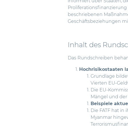
informiert über Staaten, 
Proliferationsfinanzierung
beschriebenen Maßnahmen 
Geschäftsbeziehungen mit
Inhalt des Runds
Das
Rundschreiben
behan
Hochrisikostaaten l
Grundlage bilde
Vierten EU-Geldw
Die EU-Kommissi
Mängel und der 
Beispiele aktue
Die FATF hat in 
Myanmar hingewi
Terrorismusfina