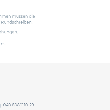
nehmen müssen die
s Rundschreiben:
iehungen.
ems.
040 8080110-29