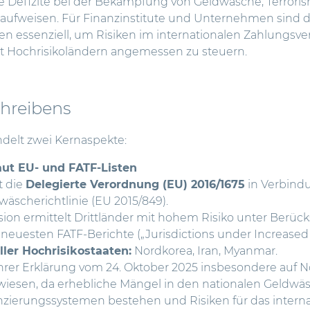
die Defizite bei der Bekämpfung von Geldwäsche, Terror
 aufweisen.
Für Finanzinstitute und Unternehmen sind 
essenziell, um Risiken im internationalen Zahlungsve
 Hochrisikoländern angemessen zu steuern.
chreibens
delt zwei Kernaspekte:
aut EU- und FATF-Listen
t die
Delegierte Verordnung (EU) 2016/1675
in Verbindu
äscherichtlinie (EU 2015/849).
on ermittelt Drittländer mit hohem Risiko unter Berück
neuesten FATF-Berichte („Jurisdictions under Increased 
ller Hochrisikostaaten:
Nordkorea, Iran, Myanmar.
ihrer Erklärung vom 24. Oktober 2025 insbesondere auf N
esen, da erhebliche Mängel in den nationalen Geldwä
nzierungssystemen bestehen und Risiken für das intern