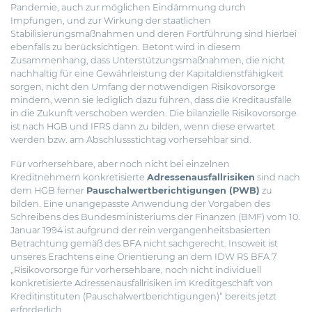
Pandemie, auch zur möglichen Eindämmung durch
Impfungen, und zur Wirkung der staatlichen
Stabilisierungsmaßnahmen und deren Fortführung sind hierbei
ebenfalls zu berücksichtigen. Betont wird in diesem
Zusammenhang, dass Unterstützungsmaßnahmen, die nicht
nachhaltig für eine Gewährleistung der Kapitaldienstfähigkeit
sorgen, nicht den Umfang der notwendigen Risikovorsorge
mindern, wenn sie lediglich dazu führen, dass die Kreditausfälle
in die Zukunft verschoben werden. Die bilanzielle Risikovorsorge
ist nach HGB und IFRS dann zu bilden, wenn diese erwartet
werden bzw. am Abschlussstichtag vorhersehbar sind.
Für vorhersehbare, aber noch nicht bei einzelnen
Kreditnehmern konkretisierte
Adressenausfallrisiken
sind nach
dem HGB ferner
Pauschalwertberichtigungen (PWB)
zu
bilden. Eine unangepasste Anwendung der Vorgaben des
Schreibens des Bundesministeriums der Finanzen (BMF) vom 10.
Januar 1994 ist aufgrund der rein vergangenheitsbasierten
Betrachtung gemäß des BFA nicht sachgerecht. Insoweit ist
unseres Erachtens eine Orientierung an dem IDW RS BFA 7
„Risikovorsorge für vorhersehbare, noch nicht individuell
konkretisierte Adressenausfallrisiken im Kreditgeschäft von
Kreditinstituten (Pauschalwertberichtigungen)“ bereits jetzt
erforderlich.