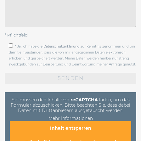
* Pflichtfeld
* Ja, ich habe die
Datenschutzerklärung
zur Kenntnis genommen und bin
damit einverstanden, dass die von mir angegebenen Daten elektronisch
erhoben und gespeichert werden. Meine Daten werden hierbei nur streng
zweckgebunden zur Bearbeitung und Beantwortung meiner Anfrage genutzt.
Bitte
lasse
dieses
Feld
leer.
Sie müssen den Inhalt von
reCAPTCHA
laden, um das
Formular abzuschicken. Bitte beachten Sie, dass dabei
Daten mit Drittanbietern ausgetauscht werden.
Mehr Informationen
Inhalt entsperren