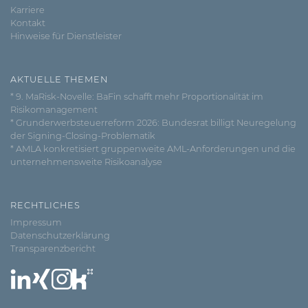
Karriere
Kontakt
Hinweise für Dienstleister
AKTUELLE THEMEN
* 9. MaRisk-Novelle: BaFin schafft mehr Proportionalität im
Risikomanagement
* Grunderwerbsteuerreform 2026: Bundesrat billigt Neuregelung
der Signing-Closing-Problematik
* AMLA konkretisiert gruppenweite AML-Anforderungen und die
unternehmensweite Risikoanalyse
RECHTLICHES
Impressum
Datenschutzerklärung
Transparenzbericht