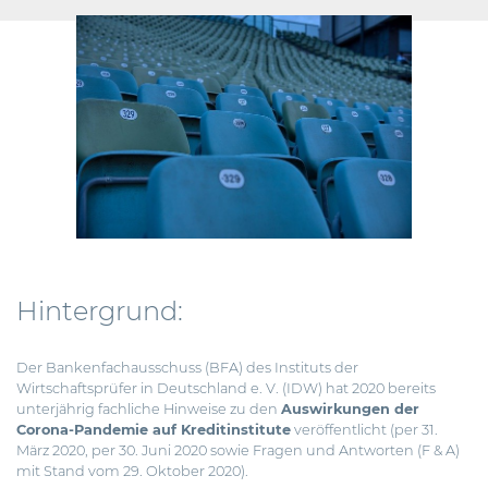
Hintergrund:
Der Bankenfachausschuss (BFA) des Instituts der
Wirtschaftsprüfer in Deutschland e. V. (IDW) hat 2020 bereits
unterjährig fachliche Hinweise zu den
Auswirkungen der
Corona-Pandemie auf Kreditinstitute
veröffentlicht (per 31.
März 2020, per 30. Juni 2020 sowie Fragen und Antworten (F & A)
mit Stand vom 29. Oktober 2020).