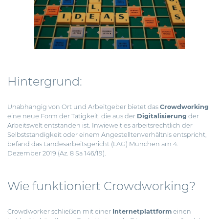
Hintergrund:
Unabhängig von Ort und Arbeitgeber bietet das
Crowdworking
eine neue Form der Tätigkeit, die aus der
Digitalisierung
der
Arbeitswelt entstanden ist. Inwieweit es arbeitsrechtlich der
Selbstständigkeit oder einem
Angestelltenverhältnis entspricht,
befand das Landesarbeitsgericht (LAG) München am 4.
Dezember 2019 (Az. 8 Sa 146/19).
Wie funktioniert Crowdworking?
Crowdworker schließen mit einer
Internetplattform
einen