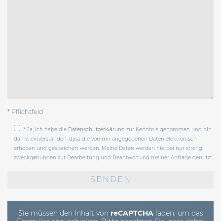
* Pflichtfeld
* Ja, ich habe die
Datenschutzerklärung
zur Kenntnis genommen und bin
damit einverstanden, dass die von mir angegebenen Daten elektronisch
erhoben und gespeichert werden. Meine Daten werden hierbei nur streng
zweckgebunden zur Bearbeitung und Beantwortung meiner Anfrage genutzt.
Bitte
lasse
dieses
Feld
leer.
Sie müssen den Inhalt von
reCAPTCHA
laden, um das