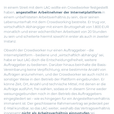
In einem Streit mit dem LAG wollte ein Crowdworker festgestellt
haben,
angestellter Arbeitnehmer der Internetplattform
in
einem unbefristeten Arbeitsverhältnis zu sein, da er seinen
Lebensunterhalt mit dem Crowdworking bestreite. Er trug vor,
wirtschaftlich Abhängiger mit einem Bruttogehalt von 1.800 EUR
monatlich und einer wöchentlichen Arbeitszeit von 20 Stunden
zu sein und scheiterte hiermit sowohl in erster als auch in zweiter
Instanz.
Obwohl der Crowdworker nur einen Auftraggeber – die
Internetplattform – bediene und „wirtschaftlich abhängig“ sei,
habe er laut LAG doch die Entscheidungsfreiheit, weitere
Auftraggeber zu bedienen. Darüber hinaus beinhalte die Basis-
Vereinbarung keine Verpflichtung, eine bestimmte Anzahl von
Aufträgen anzunehmen, und der Crowdworker sei auch nicht in
sonstiger Weise in den Betrieb der Plattform eingebunden. Er
könne Zeit, Ort, Anzahl und technische Mittel, mit denen er die
Aufträge ausführt, frei wählen, sodass er in diesem Sinne weder
weisungsgebunden noch in den Betrieb des Auftraggebers
eingegliedert sei – wie es hingegen für ein Angestelltenverhältnis
immanent ist. Der geschlossene Rahmenvertrag sei jederzeit per
E-Mail kündbar, so das LAG weiter, weshalb das Vertragsverhältnis
insgesamt
nicht als Arbeitsverhältnis einzustufen
sei.