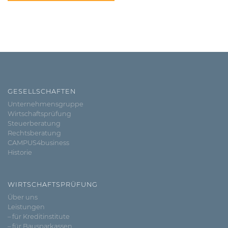
GESELLSCHAFTEN
Unternehmensgruppe
Wirtschaftsprüfung
Steuerberatung
Rechtsberatung
CAMPUS4business
Historie
WIRTSCHAFTSPRÜFUNG
Über uns
Leistungen
– für Kreditinstitute
– für Bausparkassen